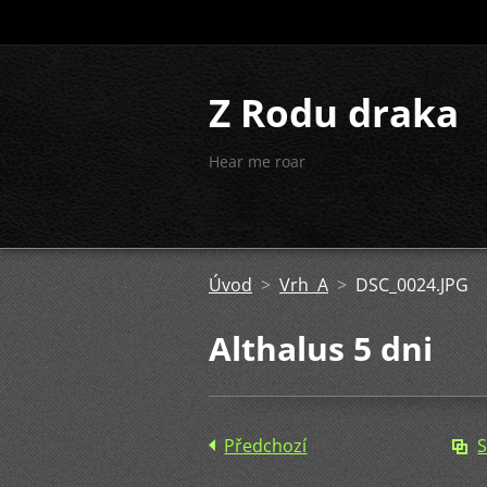
Z Rodu draka
Hear me roar
Úvod
>
Vrh A
>
DSC_0024.JPG
Althalus 5 dni
Předchozí
S