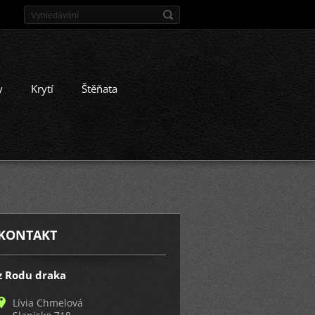
y
Krytí
Štěňata
KONTAKT
z Rodu draka
Lívia Chmelová