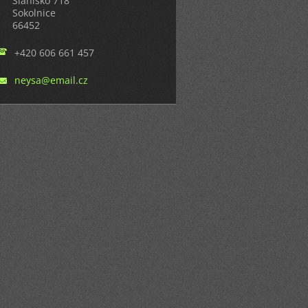
Slanisko 718
Sokolnice
66452
+420 606 661 457
neysa@em
ail.cz